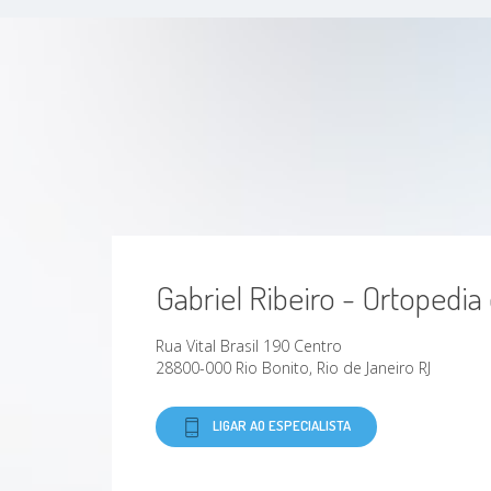
Lesão de manguito rotador
Lesões Do Quadril
Transtornos Da Articulação
Fraturas do cotovelo
Traumatismos Do Antebraço
Gabriel Ribeiro - Ortopedia
Rua Vital Brasil 190 Centro
28800-000 Rio Bonito, Rio de Janeiro RJ
LIGAR AO ESPECIALISTA