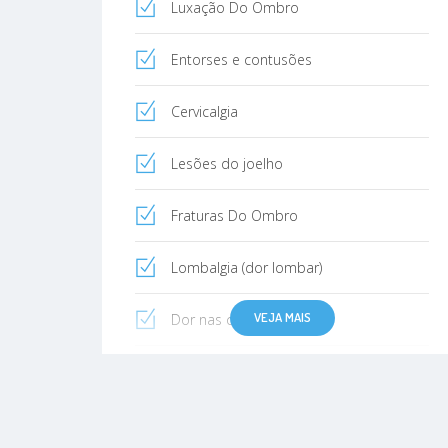
Luxação Do Ombro
Entorses e contusões
Cervicalgia
Lesões do joelho
Fraturas Do Ombro
Lombalgia (dor lombar)
VEJA MAIS
Dor nas costas
Tendinite
Hérnia de disco